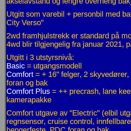
akselavstand og lengre overheng bak
Utgitt som varebil + personbil med b
City Verso"
2wd framhjulstrekk er standard på mo
4wd blir tilgjengelig fra januar 2021,
Utgitt i 3 utstyrsnivå:
Basic
= utgangsmodell
Comfort
= + 16" felger, 2 skyvedører,
foran og bak
Comfort Plus
= ++ precrash, lane keep
kamerapakke
Comfort utgave av "Electric" (elbil ut
regnsensor, cruise control, innfellbare
hengerfeste, PDC foran og bak.