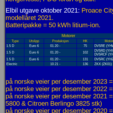
Elbil utgave oktober 2021:
Proace City
modellåret 2021.
Batteripakke = 50 kWh litium-ion.
Motorer
Type
Utslipp
Produksjon
HK
Moto
1.5 D
Euro 6
01.20 -
75
DV5RE (YH
DV5RD (YH
1.5 D
Euro 6
01.20 -
102
DV5RCF (Y
1.5 D
Euro 6
01.20 -
131
DV5RC (YHZ
Electric
10.21 -
136
ZKX (ZK01)
på norske veier per desember 2023 =
på norske veier per desember 2022 =
på norske veier per desember 2021 =
5800 & Citroen Berlingo 3825 stk)
på norske veier per desember 2020 