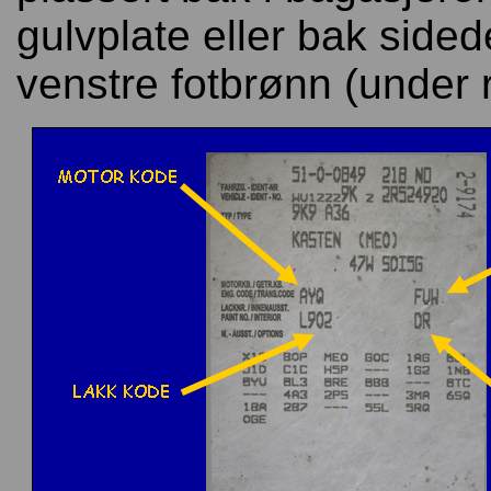
gulvplate eller bak sided
venstre fotbrønn (under r