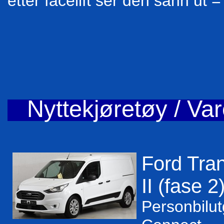
etter facelift ser den sånn ut =
Nyttekjøretøy / Var
Ford Tran
II (fase 2
Personbilu