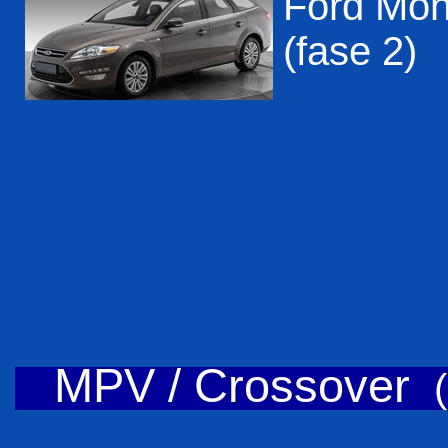
Ford Mon
(fase 2)
MPV / Crossover
(