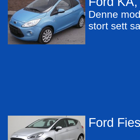
Ford KA, 
Denne model
stort sett 
Ford Fies