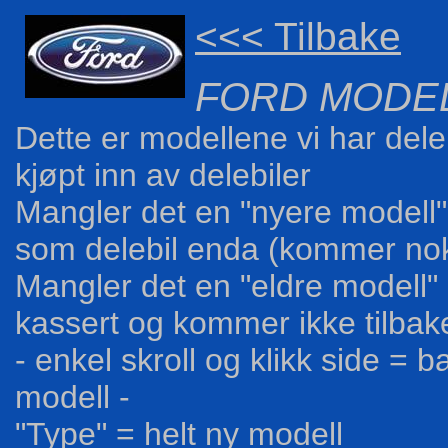
<<< Tilbake
FORD MODEL
D
ette er modellene vi har deler 
kjøpt inn av delebiler
Mangler det en "nyere modell" =
som delebil enda (kommer nok e
Mangler det en "eldre modell" 
kassert og kommer ikke tilbak
- enkel skroll og klikk side = ba
modell -
"Type" = helt ny modell